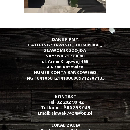
DANE FIRMY
CATERING SERWIS II ,, DOMINIKA ,,
SŁAWOMIR SZOJDA
NIP: 954 217 88 80
ul. Armii Krajowej 465
40-748 Katowice
NUMER KONTA BANKOWEGO
ING : 04105012141000009712707133
KONTAKT
Tel: 32 202 90 42
Tel kom. :
500 853 049
.
Email: slawek7424@op.pl
LOKALIZACJA